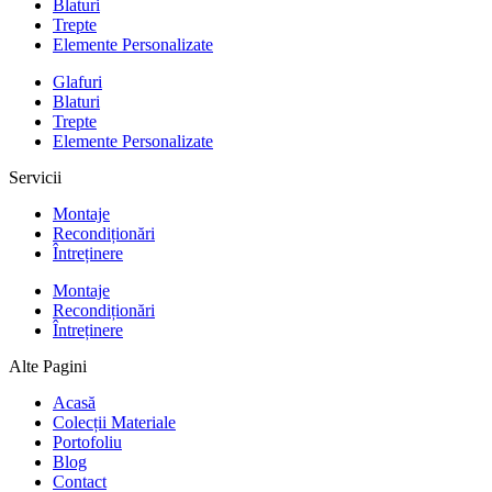
Blaturi
Trepte
Elemente Personalizate
Glafuri
Blaturi
Trepte
Elemente Personalizate
Servicii
Montaje
Recondiționări
Întreținere
Montaje
Recondiționări
Întreținere
Alte Pagini
Acasă
Colecții Materiale
Portofoliu
Blog
Contact