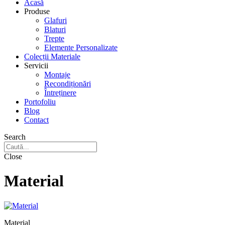
Acasă
Produse
Glafuri
Blaturi
Trepte
Elemente Personalizate
Colecții Materiale
Servicii
Montaje
Recondiționări
Întreținere
Portofoliu
Blog
Contact
Search
Close
Material
Material