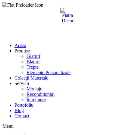
Sari
la
conținut
Acasă
Produse
Glafuri
Blaturi
Trepte
Elemente Personalizate
Colecții Materiale
Servicii
Montaje
Recondiționări
Întreținere
Portofoliu
Blog
Contact
Menu