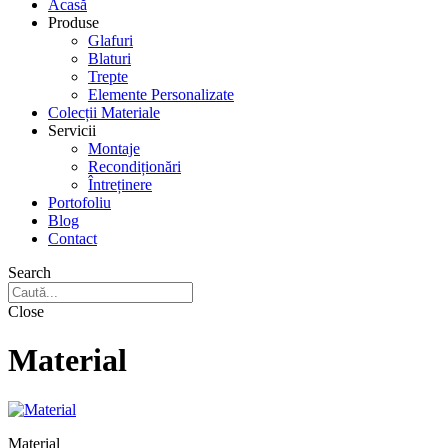
Acasă
Produse
Glafuri
Blaturi
Trepte
Elemente Personalizate
Colecții Materiale
Servicii
Montaje
Recondiționări
Întreținere
Portofoliu
Blog
Contact
Search
Close
Material
Material