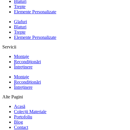
Blaturi
Trepte
Elemente Personalizate
Glafuri
Blaturi
Trepte
Elemente Personalizate
Servicii
Montaje
Recondiționări
Întreținere
Montaje
Recondiționări
Întreținere
Alte Pagini
Acasă
Colecții Materiale
Portofoliu
Blog
Contact