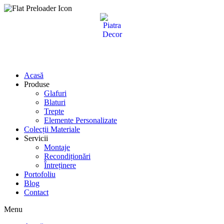
Sari
la
conținut
Acasă
Produse
Glafuri
Blaturi
Trepte
Elemente Personalizate
Colecții Materiale
Servicii
Montaje
Recondiționări
Întreținere
Portofoliu
Blog
Contact
Menu